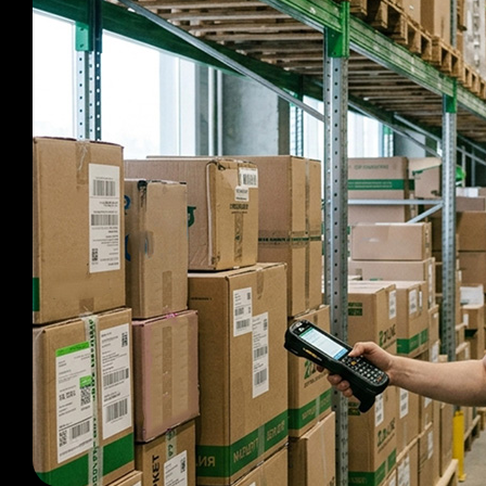
Оптовым клиентам:
Закупки из Китая оптом и оптовая доставка.
Безопасно, быстро, под ключ.
2K-LINE профессионально организует оптовые
закупки из Китая в Россию и доставку оптом
для груза любого объема и сложности.
Привезем ваш товар или организуем закупку с
доставкой «от и до».