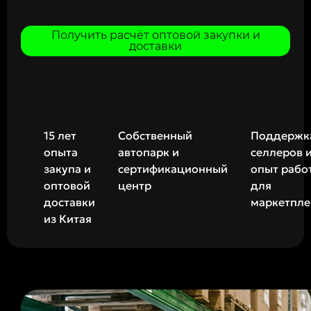
Получить расчёт оптовой закупки и
доставки
15 лет
Собственный
Поддержк
опыта
автопарк и
селлеров 
закупа и
сертификационный
опыт рабо
оптовой
центр
для
доставки
маркетпле
из Китая