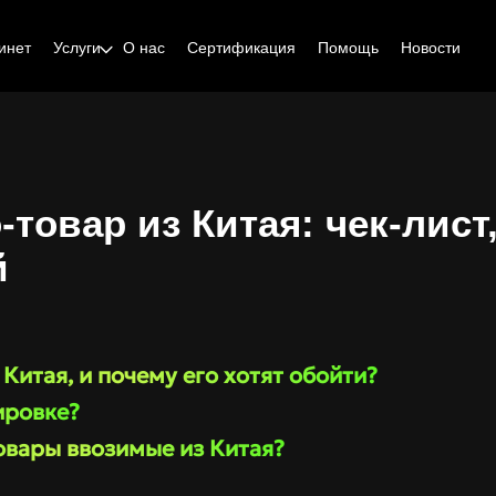
инет
Услуги
О нас
Сертификация
Помощь
Новости
-товар из Китая: чек-лист
й
 Китая, и почему его хотят обойти?
ировке?
овары ввозимые из Китая?