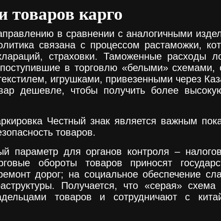
 товаров карго
аправлению в сравнении с аналогичными издел
олитика связана с процессом растаможки, ко
клараций, страховки. Таможенные расходы л
 поступившие в торговлю «белыми» схемами, 
текстилем, игрушками, привезенными через Каз
овар дешевле, чтобы получить более высоку
ркировка Честный знак является важным пок
езопасность товаров.
ый параметр для органов контроля – налогов
орговые обороты товаров приносят госуда
ремонт дорог; на социальное обеспечение сла
аструктуры. Получается, что «серая» схема
дельцами товаров и сотрудничают с китайс